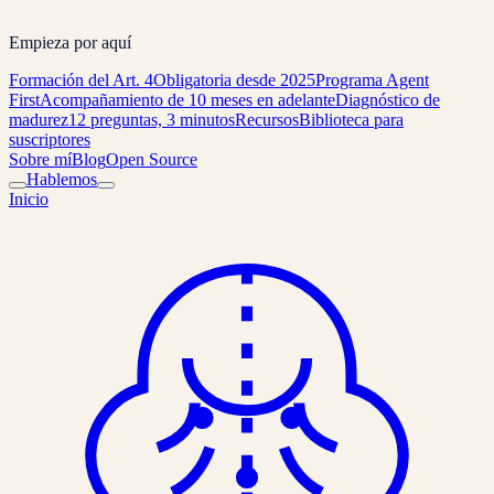
Empieza por aquí
Formación del Art. 4
Obligatoria desde 2025
Programa Agent
First
Acompañamiento de 10 meses en adelante
Diagnóstico de
madurez
12 preguntas, 3 minutos
Recursos
Biblioteca para
suscriptores
Sobre mí
Blog
Open Source
Hablemos
Inicio