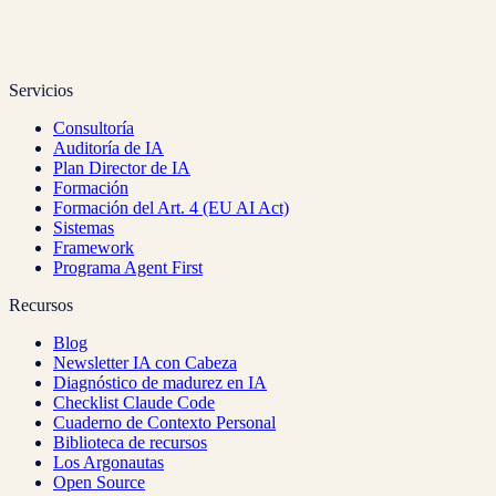
Suscribirme
Acepto la
política de privacidad
. Puedes darte de baja en
cualquier momento.
Servicios
Consultoría
Auditoría de IA
Plan Director de IA
Formación
Formación del Art. 4 (EU AI Act)
Sistemas
Framework
Programa Agent First
Recursos
Blog
Newsletter IA con Cabeza
Diagnóstico de madurez en IA
Checklist Claude Code
Cuaderno de Contexto Personal
Biblioteca de recursos
Los Argonautas
Open Source