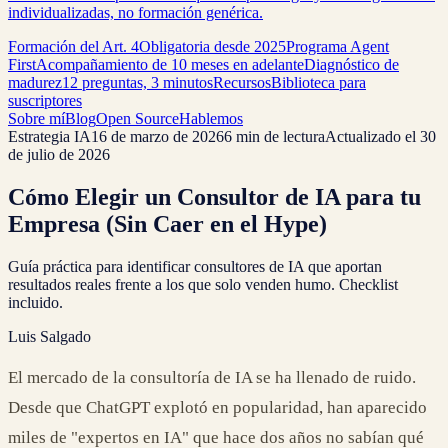
individualizadas, no formación genérica.
Formación del Art. 4
Obligatoria desde 2025
Programa Agent
First
Acompañamiento de 10 meses en adelante
Diagnóstico de
madurez
12 preguntas, 3 minutos
Recursos
Biblioteca para
suscriptores
Sobre mí
Blog
Open Source
Hablemos
Estrategia IA
16 de marzo de 2026
6 min de lectura
Actualizado el
30
de julio de 2026
Cómo Elegir un Consultor de IA para tu
Empresa (Sin Caer en el Hype)
Guía práctica para identificar consultores de IA que aportan
resultados reales frente a los que solo venden humo. Checklist
incluido.
Luis Salgado
El mercado de la consultoría de IA se ha llenado de ruido.
Desde que ChatGPT explotó en popularidad, han aparecido
miles de "expertos en IA" que hace dos años no sabían qué