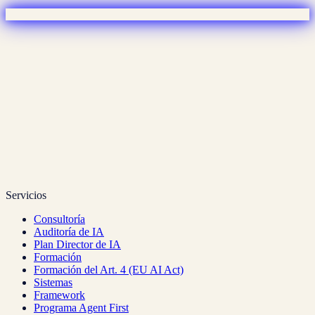
Tu email para recibir la newsletter
Suscribirme
Acepto la
política de privacidad
. Puedes darte de baja en
cualquier momento.
Servicios
Consultoría
Auditoría de IA
Plan Director de IA
Formación
Formación del Art. 4 (EU AI Act)
Sistemas
Framework
Programa Agent First