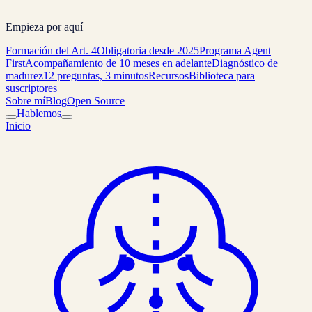
Empieza por aquí
Formación del Art. 4
Obligatoria desde 2025
Programa Agent
First
Acompañamiento de 10 meses en adelante
Diagnóstico de
madurez
12 preguntas, 3 minutos
Recursos
Biblioteca para
suscriptores
Sobre mí
Blog
Open Source
Hablemos
Inicio